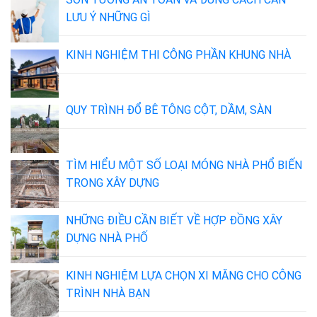
LƯU Ý NHỮNG GÌ
KINH NGHIỆM THI CÔNG PHẦN KHUNG NHÀ
QUY TRÌNH ĐỔ BÊ TÔNG CỘT, DẦM, SÀN
TÌM HIỂU MỘT SỐ LOẠI MÓNG NHÀ PHỔ BIẾN
TRONG XÂY DỰNG
NHỮNG ĐIỀU CẦN BIẾT VỀ HỢP ĐỒNG XÂY
DỰNG NHÀ PHỐ
KINH NGHIỆM LỰA CHỌN XI MĂNG CHO CÔNG
TRÌNH NHÀ BẠN