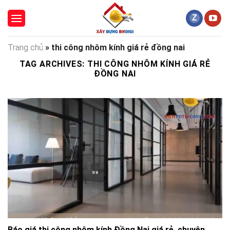
Skip
to
content
Trang chủ
»
thi công nhôm kính giá rẻ đồng nai
TAG ARCHIVES:
THI CÔNG NHÔM KÍNH GIÁ RẺ
ĐỒNG NAI
Báo giá thi công nhôm kính Đồng Nai giá rẻ, chuyên