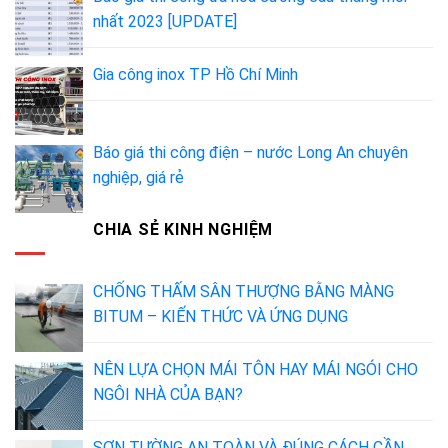
nhất 2023 [UPDATE]
Gia công inox TP Hồ Chí Minh
Báo giá thi công điện – nước Long An chuyên
nghiệp, giá rẻ
CHIA SẺ KINH NGHIỆM
CHỐNG THẤM SÂN THƯỢNG BẰNG MÀNG
BITUM – KIẾN THỨC VÀ ỨNG DỤNG
NÊN LỰA CHỌN MÁI TÔN HAY MÁI NGÓI CHO
NGÔI NHÀ CỦA BẠN?
SƠN TƯỜNG AN TOÀN VÀ ĐÚNG CÁCH CẦN