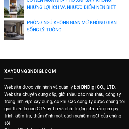
CÓ NÊN MUA NHÀ PHỐ XÂY SẴN KHÔNG?
NHỮNG LỢI ÍCH VÀ NHƯỢC ĐIỂM NÊN BIẾT
PHÒNG NGỦ KHÔNG GIAN MỞ KHÔNG GIAN
SỐNG LÝ TƯỞNG
XAYDUNGBNDIGI.COM
Website được vận hành và quản lý bởi
BNDigi CO., LTD
.
Website chuyên cung cấp, giới thiệu các nhà thầu, công ty
trong lĩnh vực xây dưng, cơ khí. Các công ty được chúng tôi
giới thiệu là các CTY uy tín và chất lượng, đã trải qua quy
trình kiểm tra, thẩm định một cách nghiêm ngặt của chúng
tôi