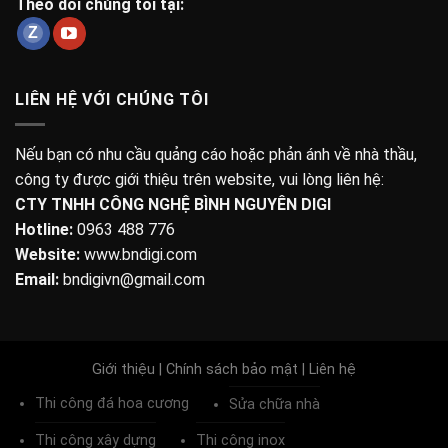
Theo dõi chúng tôi tại:
LIÊN HỆ VỚI CHÚNG TÔI
Nếu bạn có nhu cầu quảng cáo hoặc phản ánh về nhà thầu,
công ty được giới thiệu trên website, vui lòng liên hệ:
CTY TNHH CÔNG NGHỆ BÌNH NGUYÊN DIGI
Hotline:
0963 488 776
Website:
www.bndigi.com
Email:
bndigivn@gmail.com
Giới thiệu
|
Chính sách bảo mật
|
Liên hệ
Thi công đá hoa cương
Sửa chữa nhà
Thi công xây dựng
Thi công inox