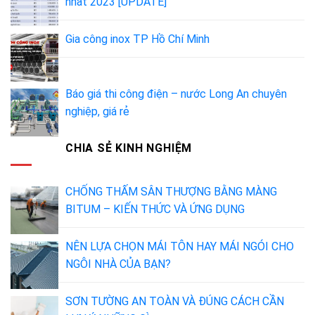
nhất 2023 [UPDATE]
Gia công inox TP Hồ Chí Minh
Báo giá thi công điện – nước Long An chuyên
nghiệp, giá rẻ
CHIA SẺ KINH NGHIỆM
CHỐNG THẤM SÂN THƯỢNG BẰNG MÀNG
BITUM – KIẾN THỨC VÀ ỨNG DỤNG
NÊN LỰA CHỌN MÁI TÔN HAY MÁI NGÓI CHO
NGÔI NHÀ CỦA BẠN?
SƠN TƯỜNG AN TOÀN VÀ ĐÚNG CÁCH CẦN