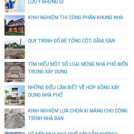
LƯU Ý NHỮNG GÌ
KINH NGHIỆM THI CÔNG PHẦN KHUNG NHÀ
QUY TRÌNH ĐỔ BÊ TÔNG CỘT, DẦM, SÀN
TÌM HIỂU MỘT SỐ LOẠI MÓNG NHÀ PHỔ BIẾN
TRONG XÂY DỰNG
NHỮNG ĐIỀU CẦN BIẾT VỀ HỢP ĐỒNG XÂY
DỰNG NHÀ PHỐ
KINH NGHIỆM LỰA CHỌN XI MĂNG CHO CÔNG
TRÌNH NHÀ BẠN