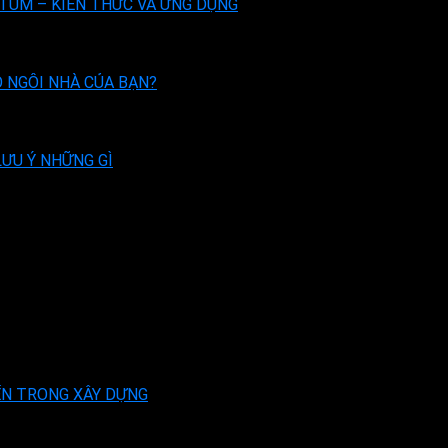
UM – KIẾN THỨC VÀ ỨNG DỤNG
O NGÔI NHÀ CỦA BẠN?
ƯU Ý NHỮNG GÌ
ẾN TRONG XÂY DỰNG