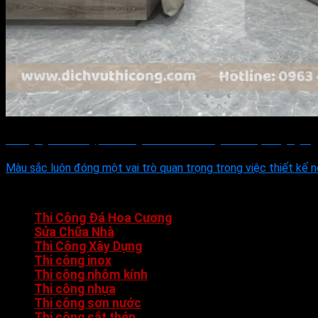
Phòng ngủ nên lát gạch màu gì? Màu nào không tốt cho phòng ngủ?
Màu sắc luôn đóng một vai trò quan trọng trong việc thiết kế nội 
DANH MỤC
Thi Công Đá Hoa Cương
Sửa Chữa Nhà
Thi Công Xây Dựng
Thi công inox
Thi công nhôm kính
Thi công nhựa
Thi công sơn nước
Thi công sắt thép