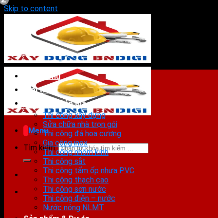
Skip to content
Trang chủ
Giới thiệu
Dịch vụ & Báo giá
Thi công xây dựng
Sửa chữa nhà trọn gói
Menu
Thi công đá hoa cương
Gia công inox
Tìm kiếm:
Thi công nhôm kính
Thi công sắt
Thi công tấm ốp nhựa PVC
Thi công thạch cao
Thi công sơn nước
Thi công điện – nước
Nước nóng NLMT