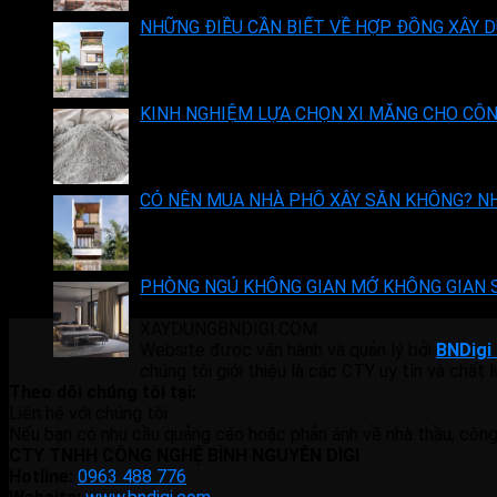
NHỮNG ĐIỀU CẦN BIẾT VỀ HỢP ĐỒNG XÂY 
KINH NGHIỆM LỰA CHỌN XI MĂNG CHO CÔN
CÓ NÊN MUA NHÀ PHỐ XÂY SẴN KHÔNG? NH
PHÒNG NGỦ KHÔNG GIAN MỞ KHÔNG GIAN 
XAYDUNGBNDIGI.COM
Website được vận hành và quản lý bởi
BNDigi 
chúng tôi giới thiệu là các CTY uy tín và chất
Theo dõi chúng tôi tại:
Liên hệ với chúng tôi
Nếu bạn có nhu cầu quảng cáo hoặc phản ánh về nhà thầu, công ty
CTY TNHH CÔNG NGHỆ BÌNH NGUYÊN DIGI
Hotline:
0963 488 776