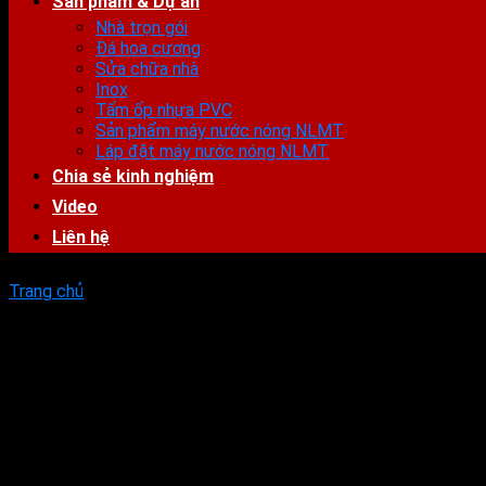
Sản phẩm & Dự án
Nhà trọn gói
Đá hoa cương
Sửa chữa nhà
Inox
Tấm ốp nhựa PVC
Sản phẩm máy nước nóng NLMT
Láp đặt máy nước nóng NLMT
Chia sẻ kinh nghiệm
Video
Liên hệ
Trang chủ
»
phòng ngủ nên lát gạch màu gì
Tag Archives:
phòng ngủ nên l