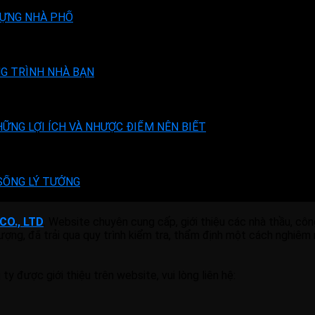
DỰNG NHÀ PHỐ
G TRÌNH NHÀ BẠN
ỮNG LỢI ÍCH VÀ NHƯỢC ĐIỂM NÊN BIẾT
SỐNG LÝ TƯỞNG
CO., LTD
. Website chuyên cung cấp, giới thiệu các nhà thầu, cô
 lượng, đã trải qua quy trình kiểm tra, thẩm định một cách nghiêm
 được giới thiệu trên website, vui lòng liên hệ: