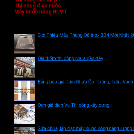
Thi công điện nước
Máy nước nóng NLMT
Dịch vụ – báo giá
Giới Thiệu Mẫu Thùng Đá Inox 304 Mới Nhất 
Địa điểm thi công nhựa gần đây
Bảng báo giá Tấm Nhựa Ốp Tường, Trần, Vách
Đơn giá dịch Vụ Thi công xây dựng
Sửa chữa, lắp đặt máy nước nóng năng lượng 