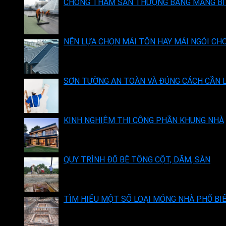
CHỐNG THẤM SÂN THƯỢNG BẰNG MÀNG BIT
NÊN LỰA CHỌN MÁI TÔN HAY MÁI NGÓI CH
SƠN TƯỜNG AN TOÀN VÀ ĐÚNG CÁCH CẦN L
KINH NGHIỆM THI CÔNG PHẦN KHUNG NHÀ
QUY TRÌNH ĐỔ BÊ TÔNG CỘT, DẦM, SÀN
TÌM HIỂU MỘT SỐ LOẠI MÓNG NHÀ PHỔ BI