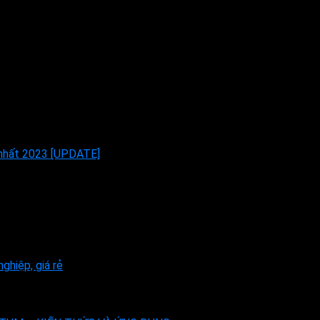
 nhất 2023 [UPDATE]
ghiệp, giá rẻ