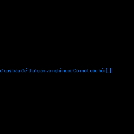
 quý báu để thư giãn và nghỉ ngơi. Có một câu hỏi [...]