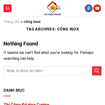
Skip
to
content
Trang chủ
»
cổng inox
TAG ARCHIVES:
CỔNG INOX
Nothing Found
It seems we can’t find what you’re looking for. Perhaps
searching can help.
DANH MỤC
Thi Công Đá Hoa Cương