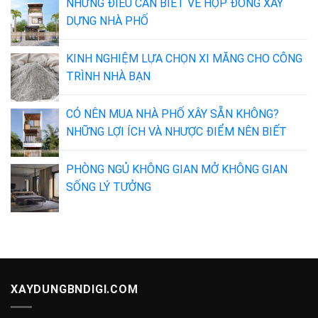
NHỮNG ĐIỀU CẦN BIẾT VỀ HỢP ĐỒNG XÂY
DỰNG NHÀ PHỐ
KINH NGHIỆM LỰA CHỌN XI MĂNG CHO CÔNG
TRÌNH NHÀ BẠN
CÓ NÊN MUA NHÀ PHỐ XÂY SẴN KHÔNG?
NHỮNG LỢI ÍCH VÀ NHƯỢC ĐIỂM NÊN BIẾT
PHÒNG NGỦ KHÔNG GIAN MỞ KHÔNG GIAN
SỐNG LÝ TƯỞNG
XAYDUNGBNDIGI.COM