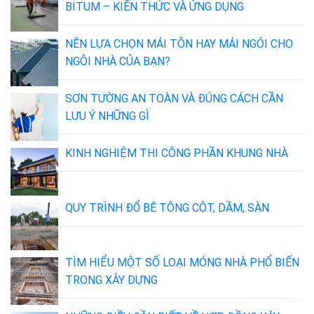
BITUM – KIẾN THỨC VÀ ỨNG DỤNG
NÊN LỰA CHỌN MÁI TÔN HAY MÁI NGÓI CHO
NGÔI NHÀ CỦA BẠN?
SƠN TƯỜNG AN TOÀN VÀ ĐÚNG CÁCH CẦN
LƯU Ý NHỮNG GÌ
KINH NGHIỆM THI CÔNG PHẦN KHUNG NHÀ
QUY TRÌNH ĐỔ BÊ TÔNG CỘT, DẦM, SÀN
TÌM HIỂU MỘT SỐ LOẠI MÓNG NHÀ PHỔ BIẾN
TRONG XÂY DỰNG