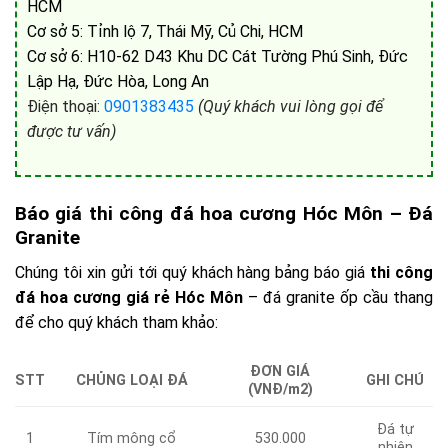
HCM
Cơ sở 5: Tỉnh lộ 7, Thái Mỹ, Củ Chi, HCM
Cơ sở 6: H10-62 D43 Khu DC Cát Tường Phú Sinh, Đức
Lập Hạ, Đức Hòa, Long An
Điện thoại:
0901383435
(Quý khách vui lòng gọi để
được tư vấn)
Báo giá thi công đá hoa cương Hóc Môn – Đá
Granite
Chúng tôi xin gửi tới quý khách hàng bảng báo giá
thi công
đá hoa cương giá rẻ Hóc Môn
– đá granite ốp cầu thang
để cho quý khách tham khảo:
ĐƠN GIÁ
CHỦNG LOẠI ĐÁ
GHI CHÚ
STT
(VNĐ/m2)
Đá tự
1
Tím mông cổ
530.000
nhiên