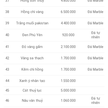
37
Hồng sơn thuỷ
4.800.000
Đá Marble
Hồng chì vàng
6.500.000
Đá Marble
38
39
Trắng muối pakistan
4.400.000
Đá Marble
Đá tự
Đen Phú Yên
920.000
40
nhiên
41
Đỏ vàng gấm
2.100.000
Đá Marble
Vàng sa thạch
1.700.000
Đá Marble
42
43
Kẽm chì hồng
1.700.000
Đá Marble
Xanh ý nhân tạo
1.550.000
44
45
Cát thuỷ lục
5.000.000
Đá tự
Nâu vân thuỷ
1.060.000
46
nhiên