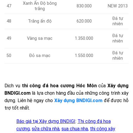
Xanh Ấn Độ bông
47
830.000
NEW 2013
trắng
Đá tự
Trắng ấn độ
620.000
48
nhiên
Đá tự
49
Vàng sa mạc
1.350.000
nhiên
Đá tự
Đỏ sa mạc
1.550.000
50
nhiên
Dịch vụ
thi công đá hoa cương Hóc Môn
của
Xây dựng
BNDIGI.com
là lựa chọn hàng đầu của những công trình xây
dựng. Liên hệ ngay cho
Xây dựng BNDIGI.com
để được hỗ
trợ tốt nhất.
Báo giá tại Xây dựng BNDIGI
:
Thi công đá hoa
cương
,
sửa chữa nhà
,
sua chua nha
,
thi công xây