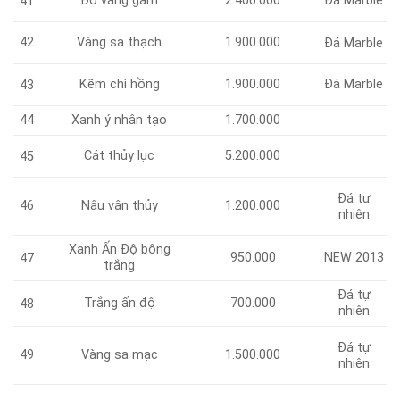
Đỏ vàng gấm
2.400.000
Đá Marble
41
42
Vàng sa thạch
1.900.000
Đá Marble
Kẽm chì hồng
1.900.000
Đá Marble
43
44
Xanh ý nhân tạo
1.700.000
Cát thủy lục
5.200.000
45
Đá tự
46
Nâu vân thủy
1.200.000
nhiên
Xanh Ấn Độ bông
950.000
NEW 2013
47
trắng
Đá tự
Trắng ấn độ
700.000
48
nhiên
Đá tự
49
Vàng sa mạc
1.500.000
nhiên