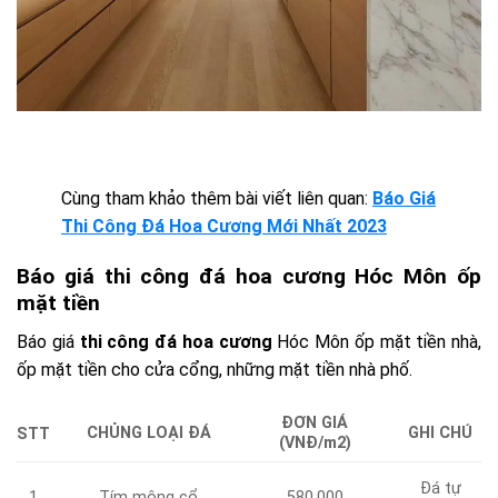
Cùng tham khảo thêm bài viết liên quan:
Báo Giá
Thi Công Đá Hoa Cương Mới Nhất 2023
Báo giá thi công đá hoa cương Hóc Môn ốp
mặt tiền
Báo giá
thi công đá hoa cương
Hóc Môn
ốp mặt tiền nhà,
ốp mặt tiền cho cửa cổng, những mặt tiền nhà phố.
ĐƠN GIÁ
CHỦNG LOẠI ĐÁ
GHI CHÚ
STT
(VNĐ/m2)
Đá tự
1
Tím mông cổ
580.000