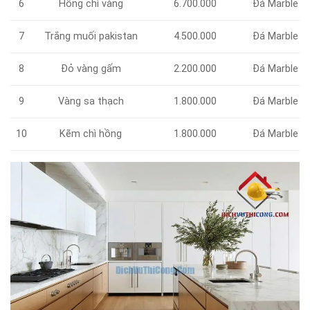
Hồng chì vàng
6.700.000
Đá Marble
6
7
Trắng muối pakistan
4.500.000
Đá Marble
Đỏ vàng gấm
2.200.000
Đá Marble
8
9
Vàng sa thạch
1.800.000
Đá Marble
Kẽm chì hồng
1.800.000
10
Đá Marble