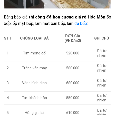
Bảng báo giá
thi công đá hoa cương giá rẻ Hóc Môn
ốp
bếp, ốp mặt bếp, làm mặt bàn bếp, làm
đá bếp
:
ĐƠN GIÁ
CHỦNG LOẠI ĐÁ
GHI CHÚ
STT
(VNĐ/m2)
Đá tự
1
Tím mông cổ
520.000
nhiên
Đá tự
Trắng vân mây
580.000
2
nhiên
Đá tự
3
Vàng bình định
680.000
nhiên
Đá tự
Tím khánh hòa
550.000
4
nhiên
Đá tự
5
Hồng gia lai
610.000