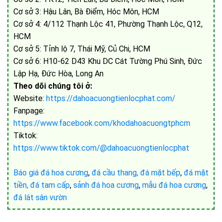
Cơ sở 3: Hậu Lân, Bà Điểm, Hóc Môn, HCM
Cơ sở 4: 4/112 Thạnh Lộc 41, Phường Thạnh Lộc, Q12,
HCM
Cơ sở 5: Tỉnh lộ 7, Thái Mỹ, Củ Chi, HCM
Cơ sở 6: H10-62 D43 Khu DC Cát Tường Phú Sinh, Đức
Lập Hạ, Đức Hòa, Long An
Theo dõi chúng tôi ở:
Website:
https://dahoacuongtienlocphat.com/
Fanpage:
https://www.facebook.com/khodahoacuongtphcm
Tiktok:
https://www.tiktok.com/@dahoacuongtienlocphat
Báo giá đá hoa cương
,
đá cầu thang,
đá mặt bếp
,
đá mặt
tiền,
đá tam cấp
,
sảnh đá hoa cương
,
mẫu đá hoa cương
,
đá lát sân vườn