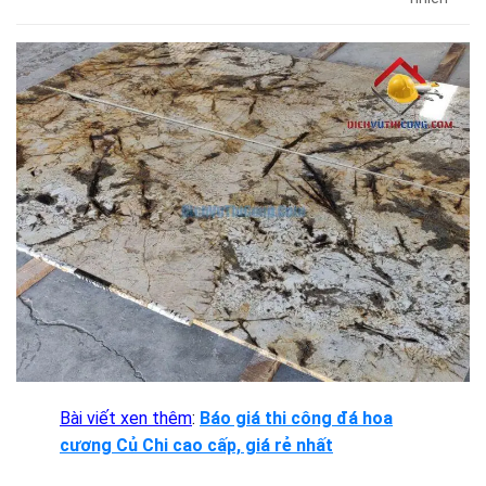
Bài viết xen thêm
:
Báo giá thi công đá hoa
cương Củ Chi cao cấp, giá rẻ nhất