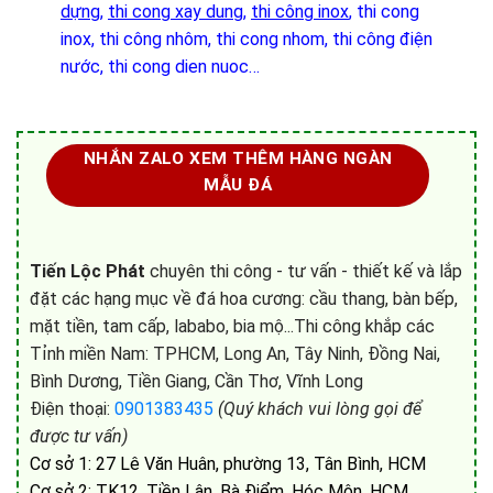
dựng
,
thi cong xay dung
,
thi công inox
, thi cong
inox, thi công nhôm, thi cong nhom, thi công điện
nước, thi cong dien nuoc…
NHẮN ZALO XEM THÊM HÀNG NGÀN
MẪU ĐÁ
Tiến Lộc Phát
chuyên thi công - tư vấn - thiết kế và lắp
đặt các hạng mục về đá hoa cương: cầu thang, bàn bếp,
mặt tiền, tam cấp, lababo, bia mộ...Thi công khắp các
Tỉnh miền Nam: TPHCM, Long An, Tây Ninh, Đồng Nai,
Bình Dương, Tiền Giang, Cần Thơ, Vĩnh Long
Điện thoại:
0901383435
(Quý khách vui lòng gọi để
được tư vấn)
Cơ sở 1: 27 Lê Văn Huân, phường 13, Tân Bình, HCM
Cơ sở 2: TK12, Tiền Lân, Bà Điểm, Hóc Môn, HCM