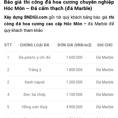
Báo giá thi công đá hoa cương chuyên nghiệp
Hóc Môn – Đá cẩm thạch (đá Marble)
Xây dựng BNDIGI.com
gửi tới quý khách bảng báo giá
thi
công đá hoa cương cao cấp Hóc Môn –
đá Marble để
quý khách tham khảo:
CHỦNG LOẠI ĐÁ
ĐƠN GIÁ (VNĐ/m2)
GHI CHÚ
STT
1
Đá pelato ý chỉ đỏ
1.600.000
Đá Marble
Trắng ý
1.800.000
Đá Marble
2
2
Xanh napoli
1.200.000
Đá Marble
Đen tia chớp
1.100.000
Đá Marble
4
5
Hồng sơn thuỷ
4.900.000
Đá Marble