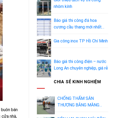
nhôm kính
Báo giá thi công đá hoa
cương cầu thang mới nhất
2023 [UPDATE]
Gia công inox TP Hồ Chí Minh
Báo giá thi công điện – nước
Long An chuyên nghiệp, giá rẻ
CHIA SẺ KINH NGHIỆM
CHỐNG THẤM SÂN
THƯỢNG BẰNG MÀNG
, buôn bán
BITUM – KIẾN THỨC VÀ
c cửa nhà,