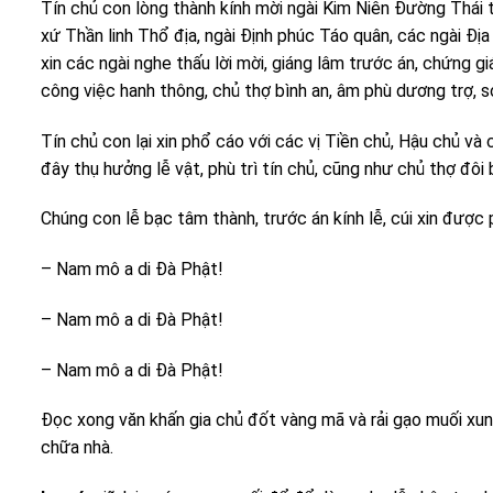
Tín chủ con lòng thành kính mời ngài Kim Niên Đường Thái 
xứ Thần linh Thổ địa, ngài Định phúc Táo quân, các ngài Đị
xin các ngài nghe thấu lời mời, giáng lâm trước án, chứng g
công việc hanh thông, chủ thợ bình an, âm phù dương trợ, 
Tín chủ con lại xin phổ cáo với các vị Tiền chủ, Hậu chủ và
đây thụ hưởng lễ vật, phù trì tín chủ, cũng như chủ thợ đôi 
Chúng con lễ bạc tâm thành, trước án kính lễ, cúi xin được p
– Nam mô a di Đà Phật!
– Nam mô a di Đà Phật!
– Nam mô a di Đà Phật!
Đọc xong văn khấn gia chủ đốt vàng mã và rải gạo muối xun
chữa nhà.