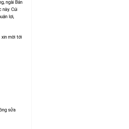
g, ngài Bản
 này. Cúi
uận lợi,
 xin mời tới
công sửa