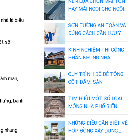
ỨNG DỤNG
NÊN LỰA CHỌN MÁI TÔN
HAY MÁI NGÓI CHO NGÔI
NHÀ CỦA BẠN?
nhà là biểu
SƠN TƯỜNG AN TOÀN VÀ
ĐÚNG CÁCH CẦN LƯU Ý
NHỮNG GÌ
ột số
KINH NGHIỆM THI CÔNG
PHẦN KHUNG NHÀ
QUY TRÌNH ĐỔ BÊ TÔNG
mâm mặn,
CỘT, DẦM, SÀN
TÌM HIỂU MỘT SỐ LOẠI
chưng, bánh
MÓNG NHÀ PHỔ BIẾN
TRONG XÂY DỰNG
NHỮNG ĐIỀU CẦN BIẾT VỀ
ồng nhung
HỢP ĐỒNG XÂY DỰNG
NHÀ PHỐ