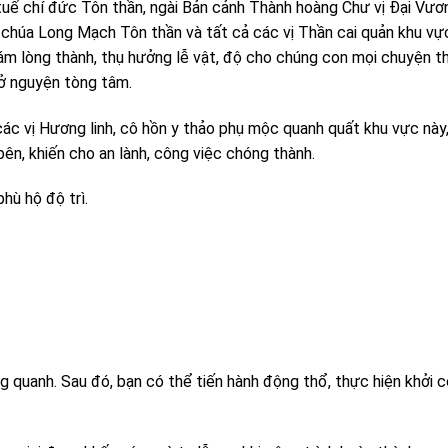
tuế chí đức Tôn thần, ngài Bản cảnh Thành hoàng Chư vị Đại Vươn
a chúa Long Mạch Tôn thần và tất cả các vị Thần cai quản khu vực
iám lòng thành, thụ hưởng lễ vật, độ cho chúng con mọi chuyện th
sở nguyện tòng tâm.
 các vị Hương linh, cô hồn y thảo phụ mộc quanh quất khu vực này,
bên, khiến cho an lành, công việc chóng thành.
hù hộ độ trì.
g quanh. Sau đó, bạn có thể tiến hành động thổ, thực hiện khởi 