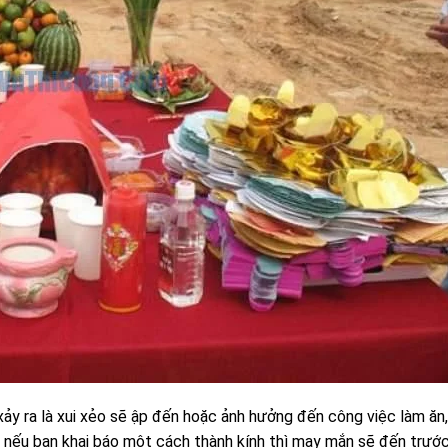
ảy ra là xui xẻo sẽ ập đến hoặc ảnh hưởng đến công việc làm ăn
ại, nếu bạn khai báo một cách thành kính thì may mắn sẽ đến trướ