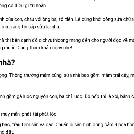
ng có điều gì trì hoãn.
nh của con, cháu với ông bà, tổ tiên. Lễ cúng khởi công sửa chữa 
mặt rằng tôi sắp sửa lại nhà.
 nhà thì bên cạnh đó dichvuthicong mang đến cho người đọc về m
g muốn. Cùng tham khảo ngay nhé!
 nhà?
trọng. Thông thường mâm cúng sửa nhà bao gồm: mâm trái cây, 
h gồm gà luộc nguyên con, ba chỉ luộc. Đồ nếp thì là xôi, bánh 
 may mắn, phát tài phát lộc
àng bạc, trầu têm sẵn và cao. Chuẩn bị sẵn bình bông cắm 9 hoa h
ng đất.