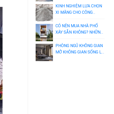
KINH NGHIỆM LỰA CHỌN
XI MĂNG CHO CÔNG
TRÌNH NHÀ BẠN
CÓ NÊN MUA NHÀ PHỐ
XÂY SẴN KHÔNG? NHỮNG
LỢI ÍCH VÀ NHƯỢC ĐIỂM
NÊN BIẾT
PHÒNG NGỦ KHÔNG GIAN
MỞ KHÔNG GIAN SỐNG LÝ
TƯỞNG