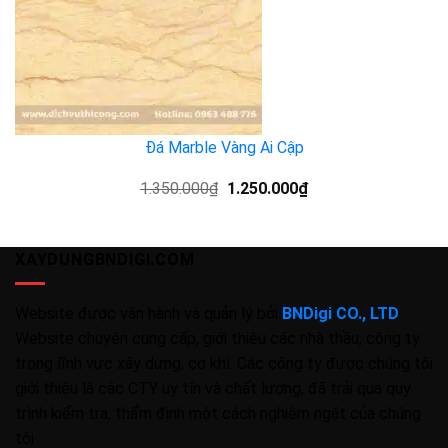
Đá Marble Vàng Ai Cập
1.350.000
₫
1.250.000
₫
XAYDUNGBNDIGI.COM
Website được vận hành và quản lý bởi
BNDigi CO., LTD
.
Website chuyên cung cấp, giới thiệu các nhà thầu, công ty
trong lĩnh vực xây dưng, cơ khí. Các công ty được chúng tôi
giới thiệu là các CTY uy tín và chất lượng, đã trải qua quy
trình kiểm tra, thẩm định một cách nghiêm ngặt của chúng
tôi