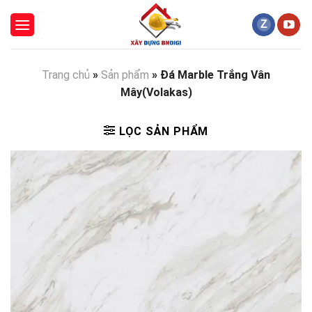
Skip
to
content
Trang chủ
»
Sản phẩm
»
Đá Marble Trắng Vân
Mây(Volakas)
LỌC SẢN PHẨM