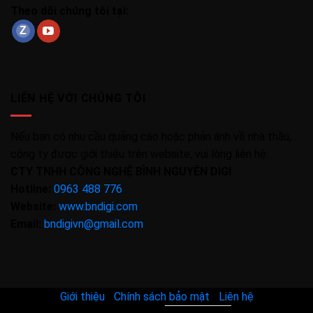
Theo dõi chúng tôi tại:
LIÊN HỆ VỚI CHÚNG TÔI
Nếu bạn có nhu cầu quảng cáo hoặc phản ánh về nhà thầu,
công ty được giới thiệu trên website, vui lòng liên hệ:
CTY TNHH CÔNG NGHỆ BÌNH NGUYÊN DIGI
Hotline:
0963 488 776
Website:
www.bndigi.com
Email:
bndigivn@gmail.com
Giới thiệu
|
Chính sách bảo mật
|
Liên hệ