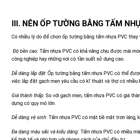
III. NÊN ỐP TƯỜNG BẰNG TẤM N
Có nhiều lý do để chọn ốp tường bằng tấm nhựa PVC thay v
Độ bền cao
: Tấm nhựa PVC có khả năng chịu được mài mòn
công nghiệp hay những nơi có tần suất sử dụng cao.
Dễ dàng lắp đặt
: Ốp tường bằng tấm nhựa PVC có thể được 
việc lắp đặt gạch men yêu cầu có kĩ thuật và thợ có nhiều 
Giá thành thấp
: So với gạch men, tấm nhựa PVC có giá thà
dựng có quy mô lớn.
Dễ dàng vệ sinh
: Tấm nhựa PVC có mặt bề mặt trơn láng, kh
Đa dạng màu sắc và kiểu dáng:
Tấm nhựa PVC có nhiều màu 
kế tinh tế và phù hợp với phong cách của chủ đầu tư.