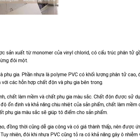
ợc sản xuất từ monomer của vinyl chlorid, có cấu trúc phân tử 
từng đôi một.
à phụ gia. Phần nhựa là polyme PVC có khối lượng phân tử cao,
n với các hỗn hợp chất độn và phụ gia bên trong.
ịnh, chất làm mềm và chất phụ gia màu sắc. Chất độn được sử d
g độ ổn định và khả năng chịu nhiệt của sản phẩm, chất làm mềm
ất phụ gia màu sắc sẽ giúp tô điểm cho sản phẩm.
ao, đồng thời cũng dễ gia công và có giá thành thấp, nên được 
 Tuy nhiên, đôi khi nhựa PVC cũng tỏ ra có khả năng gây ô nhiễm 