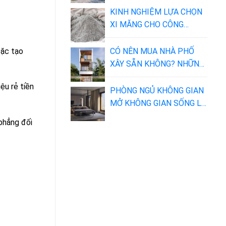
KINH NGHIỆM LỰA CHỌN
XI MĂNG CHO CÔNG
TRÌNH NHÀ BẠN
CÓ NÊN MUA NHÀ PHỐ
oặc tạo
XÂY SẴN KHÔNG? NHỮNG
LỢI ÍCH VÀ NHƯỢC ĐIỂM
ệu rẻ tiền
NÊN BIẾT
PHÒNG NGỦ KHÔNG GIAN
MỞ KHÔNG GIAN SỐNG LÝ
TƯỞNG
phẳng đối