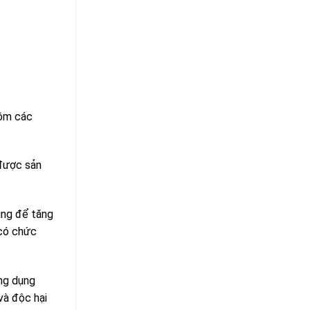
gồm các
 được sản
ụng để tăng
 có chức
ứng dụng
và độc hại