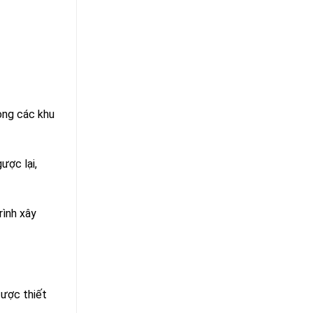
ong các khu
ược lại,
rình xây
được thiết