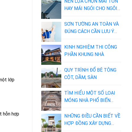
ỨNG DỤNG
NÊN LỰA CHỌN MÁI TÔN
HAY MÁI NGÓI CHO NGÔI
NHÀ CỦA BẠN?
SƠN TƯỜNG AN TOÀN VÀ
ĐÚNG CÁCH CẦN LƯU Ý
NHỮNG GÌ
KINH NGHIỆM THI CÔNG
PHẦN KHUNG NHÀ
QUY TRÌNH ĐỔ BÊ TÔNG
CỘT, DẦM, SÀN
một lớp
TÌM HIỂU MỘT SỐ LOẠI
MÓNG NHÀ PHỔ BIẾN
TRONG XÂY DỰNG
ột hỗn hợp
NHỮNG ĐIỀU CẦN BIẾT VỀ
HỢP ĐỒNG XÂY DỰNG
NHÀ PHỐ