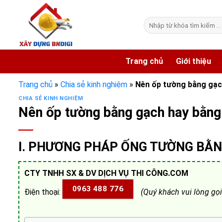
Skip
to
Tìm
content
kiếm:
Trang chủ
Giới thiệu
Trang chủ
»
Chia sẻ kinh nghiệm
»
Nên ốp tường bằng gạc
CHIA SẺ KINH NGHIỆM
Nên ốp tường bằng gạch hay bằng
I. PHƯƠNG PHÁP ỐNG TƯỜNG BẰ
CTY TNHH SX & DV DỊCH VỤ THI CÔNG.COM
0963 488 776
Điện thoại:
(Quý khách vui lòng gọ