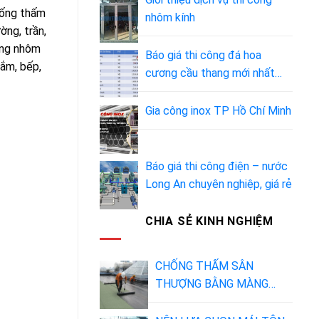
hống thấm
nhôm kính
ng, trần,
ung nhôm
Báo giá thi công đá hoa
ắm, bếp,
cương cầu thang mới nhất
2023 [UPDATE]
Gia công inox TP Hồ Chí Minh
Báo giá thi công điện – nước
Long An chuyên nghiệp, giá rẻ
CHIA SẺ KINH NGHIỆM
CHỐNG THẤM SÂN
THƯỢNG BẰNG MÀNG
BITUM – KIẾN THỨC VÀ