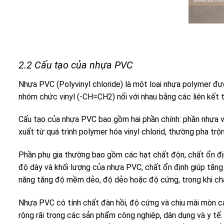
2.2 Cấu tạo của nhựa PVC
Nhựa PVC (Polyvinyl chloride) là một loại nhựa polymer đư
nhóm chức vinyl (-CH=CH2) nối với nhau bằng các liên kết 
Cấu tạo của nhựa PVC bao gồm hai phần chính: phần nhựa v
xuất từ quá trình polymer hóa vinyl chlorid, thường pha trộ
Phần phụ gia thường bao gồm các hạt chất độn, chất ổn đ
độ dày và khối lượng của nhựa PVC, chất ổn định giúp tăn
năng tăng độ mềm dẻo, độ dẻo hoặc độ cứng, trong khi ch
Nhựa PVC có tính chất đàn hồi, độ cứng và chịu mài mòn c
rộng rãi trong các sản phẩm công nghiệp, dân dụng và y tế.