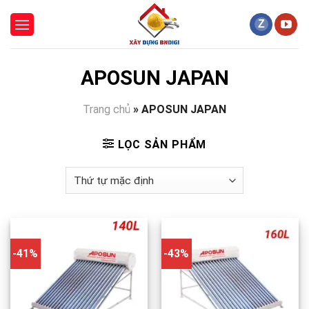
Skip
to
content
APOSUN JAPAN
Trang chủ
»
APOSUN JAPAN
LỌC SẢN PHẨM
-41%
-43%