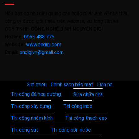
Nếu bạn có nhu cầu quảng cáo hoặc phản ánh về nhà thầu,
công ty được giới thiệu trên website, vui lòng liên hệ:
CTY TNHH CÔNG NGHỆ BÌNH NGUYÊN DIGI
Hotline:
0963 488 776
Website:
www.bndigi.com
Email:
bndigivn@gmail.com
Giới thiệu
|
Chính sách bảo mật
|
Liên hệ
Thi công đá hoa cương
Sửa chữa nhà
Thi công xây dựng
Thi công inox
Thi công nhôm kính
Thi công thạch cao
Thi công sắt
Thi công sơn nước