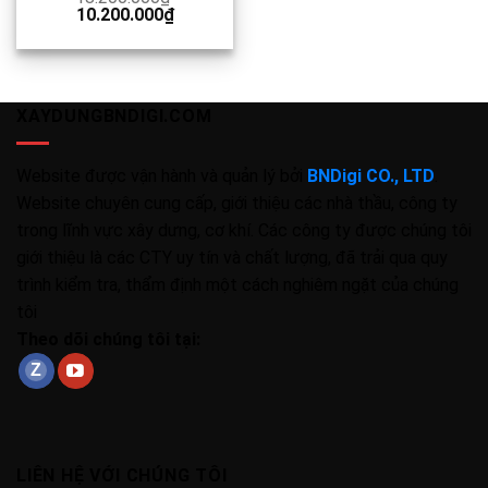
10.200.000
₫
XAYDUNGBNDIGI.COM
Website được vận hành và quản lý bởi
BNDigi CO., LTD
.
Website chuyên cung cấp, giới thiệu các nhà thầu, công ty
trong lĩnh vực xây dưng, cơ khí. Các công ty được chúng tôi
giới thiệu là các CTY uy tín và chất lượng, đã trải qua quy
trình kiểm tra, thẩm định một cách nghiêm ngặt của chúng
tôi
Theo dõi chúng tôi tại:
LIÊN HỆ VỚI CHÚNG TÔI