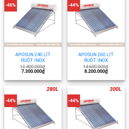
-46%
-44%
APOSUN 240 LÍT
APOSUN 260 LÍT
RUỘT INOX
RUỘT INOX
13.400.000
₫
14.600.000
₫
7.300.000
₫
8.200.000
₫
-44%
-44%