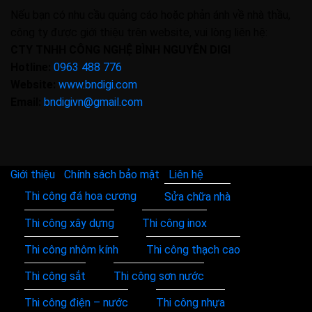
Nếu bạn có nhu cầu quảng cáo hoặc phản ánh về nhà thầu,
công ty được giới thiệu trên website, vui lòng liên hệ:
CTY TNHH CÔNG NGHỆ BÌNH NGUYÊN DIGI
Hotline:
0963 488 776
Website:
www.bndigi.com
Email:
bndigivn@gmail.com
Giới thiệu
|
Chính sách bảo mật
|
Liên hệ
Thi công đá hoa cương
Sửa chữa nhà
Copyright
Thi công xây dựng
Thi công inox
2026 ©
Thi công nhôm kính
Thi công thạch cao
Thi công sắt
Thi công sơn nước
Thi công điện – nước
Thi công nhựa