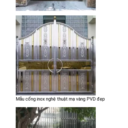
Mẫu cổng inox nghệ thuật mạ vàng PVD đẹp