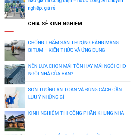
Báo giá thi công điện – nước Long An chuyên
nghiệp, giá rẻ
CHIA SẺ KINH NGHIỆM
CHỐNG THẤM SÂN THƯỢNG BẰNG MÀNG
BITUM – KIẾN THỨC VÀ ỨNG DỤNG
NÊN LỰA CHỌN MÁI TÔN HAY MÁI NGÓI CHO
NGÔI NHÀ CỦA BẠN?
SƠN TƯỜNG AN TOÀN VÀ ĐÚNG CÁCH CẦN
LƯU Ý NHỮNG GÌ
KINH NGHIỆM THI CÔNG PHẦN KHUNG NHÀ