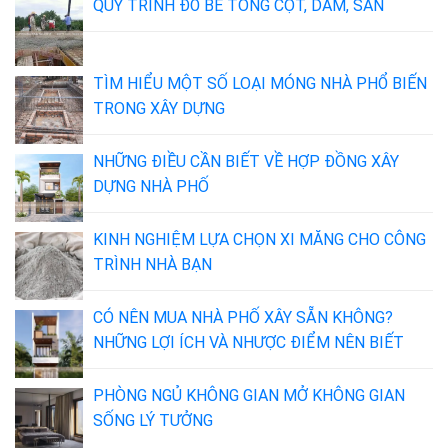
QUY TRÌNH ĐỔ BÊ TÔNG CỘT, DẦM, SÀN
TÌM HIỂU MỘT SỐ LOẠI MÓNG NHÀ PHỔ BIẾN
TRONG XÂY DỰNG
NHỮNG ĐIỀU CẦN BIẾT VỀ HỢP ĐỒNG XÂY
DỰNG NHÀ PHỐ
KINH NGHIỆM LỰA CHỌN XI MĂNG CHO CÔNG
TRÌNH NHÀ BẠN
CÓ NÊN MUA NHÀ PHỐ XÂY SẴN KHÔNG?
NHỮNG LỢI ÍCH VÀ NHƯỢC ĐIỂM NÊN BIẾT
PHÒNG NGỦ KHÔNG GIAN MỞ KHÔNG GIAN
SỐNG LÝ TƯỞNG