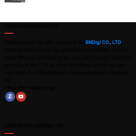
XAYDUNGBNDIGI.COM
Website được vận hành và quản lý bởi
BNDigi CO., LTD
.
Website chuyên cung cấp, giới thiệu các nhà thầu, công ty
trong lĩnh vực xây dưng, cơ khí. Các công ty được chúng tôi
giới thiệu là các CTY uy tín và chất lượng, đã trải qua quy
trình kiểm tra, thẩm định một cách nghiêm ngặt của chúng
tôi
Theo dõi chúng tôi tại:
LIÊN HỆ VỚI CHÚNG TÔI