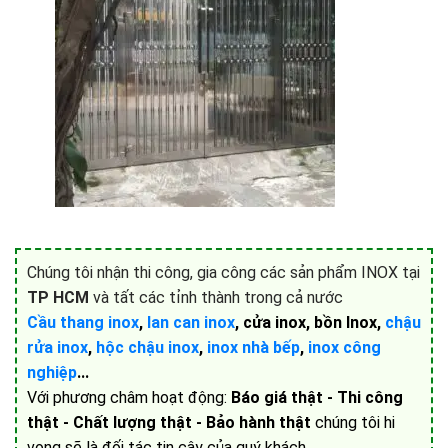
Chúng tôi nhận thi công, gia công các sản phẩm INOX tại
TP HCM
và tất các tỉnh thành trong cả nước
Cầu thang inox
,
lan can inox
, cửa inox, bồn Inox,
chậu
rửa inox
,
hộc chậu inox
,
inox nhà bếp
,
inox công
nghiệp
...
Với phương châm hoạt động:
Báo giá thật - Thi công
thật - Chất lượng thật - Bảo hành thật
chúng tôi hi
vọng sẽ là đối tác tin cậy của quý khách